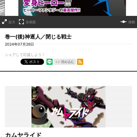
拡大
全画面
移動
巻一(後)神逐人／閉じる戦士
2024年07月26日
シェアして応援しよう！
RSSフィード
ポスト
埋め込む
カムヤライド