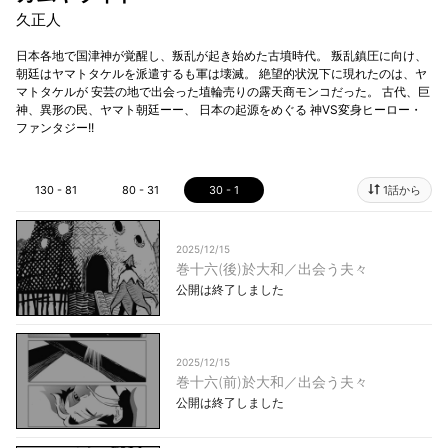
久正人
日本各地で国津神が覚醒し、叛乱が起き始めた古墳時代。 叛乱鎮圧に向け、
朝廷はヤマトタケルを派遣するも軍は壊滅。 絶望的状況下に現れたのは、ヤ
マトタケルが 安芸の地で出会った埴輪売りの露天商モンコだった。 古代、巨
神、異形の民、ヤマト朝廷ーー、 日本の起源をめぐる 神VS変身ヒーロー・
ファンタジー!!
130 - 81
80 - 31
30 - 1
1話から
2025/12/15
巻十六(後)於大和／出会う夫々
公開は終了しました
2025/12/15
巻十六(前)於大和／出会う夫々
公開は終了しました