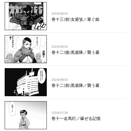
2024/09/20
巻十三(前)女盾攷／塞ぐ姫
2024/09/20
巻十二(後)黒盾隊／襲う霧
2024/09/20
巻十二(前)黒盾隊／襲う霧
2024/07/26
巻十一走馬灯／爆ぜる記憶