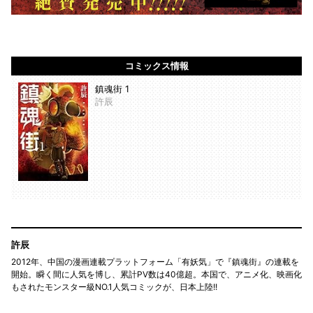
コミックス情報
鎮魂街 1
許辰
許辰
2012年、中国の漫画連載プラットフォーム「有妖気」で『鎮魂街』の連載を
開始。瞬く間に人気を博し、累計PV数は40億超。本国で、アニメ化、映画化
もされたモンスター級NO.1人気コミックが、日本上陸!!