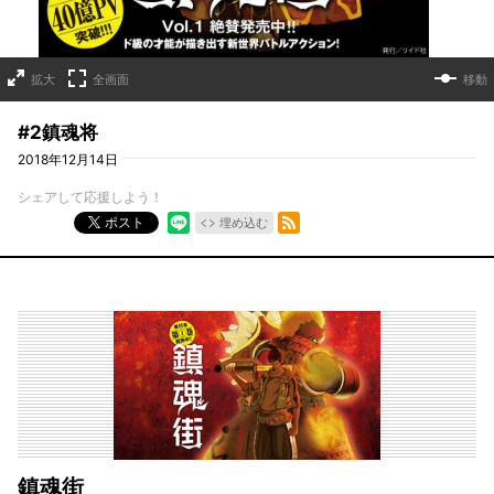
拡大
全画面
移動
#2鎮魂将
2018年12月14日
シェアして応援しよう！
RSSフィード
ポスト
埋め込む
鎮魂街