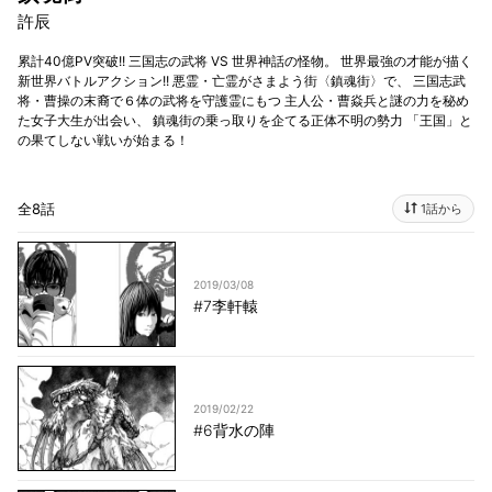
許辰
累計40億PV突破!! 三国志の武将 VS 世界神話の怪物。 世界最強の才能が描く
新世界バトルアクション!! 悪霊・亡霊がさまよう街〈鎮魂街〉で、 三国志武
将・曹操の末裔で６体の武将を守護霊にもつ 主人公・曹焱兵と謎の力を秘め
た女子大生が出会い、 鎮魂街の乗っ取りを企てる正体不明の勢力 「王国」と
の果てしない戦いが始まる！
全8話
1話から
2019/03/08
#7李軒轅
2019/02/22
#6背水の陣