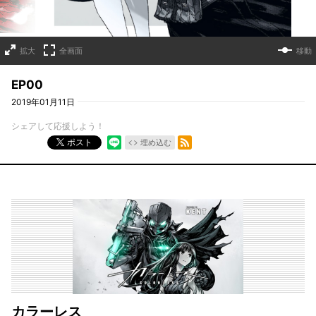
拡大
全画面
移動
EP00
2019年01月11日
シェアして応援しよう！
RSSフィード
ポスト
埋め込む
カラーレス