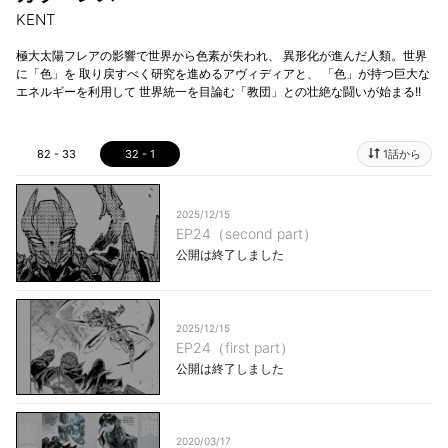
KENT
極大太陽フレアの影響で世界から色素が失われ、 異形化が進んだ人類。世界
に「色」を 取り戻すべく研究を進めるアヴィディアと、 「色」が持つ巨大な
エネルギーを利用して 世界統一を目論む「教団」との壮絶な闘いが始まる!!
82 - 33
32 - 1
1話から
2025/12/15
EP24（second part）
公開は終了しました
2025/12/15
EP24（first part）
公開は終了しました
2020/03/17