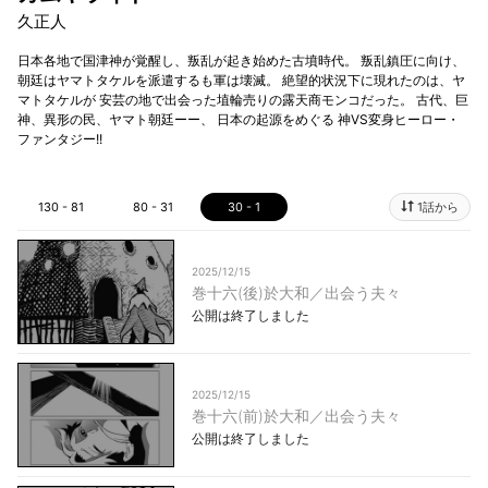
久正人
日本各地で国津神が覚醒し、叛乱が起き始めた古墳時代。 叛乱鎮圧に向け、
朝廷はヤマトタケルを派遣するも軍は壊滅。 絶望的状況下に現れたのは、ヤ
マトタケルが 安芸の地で出会った埴輪売りの露天商モンコだった。 古代、巨
神、異形の民、ヤマト朝廷ーー、 日本の起源をめぐる 神VS変身ヒーロー・
ファンタジー!!
130 - 81
80 - 31
30 - 1
1話から
2025/12/15
巻十六(後)於大和／出会う夫々
公開は終了しました
2025/12/15
巻十六(前)於大和／出会う夫々
公開は終了しました