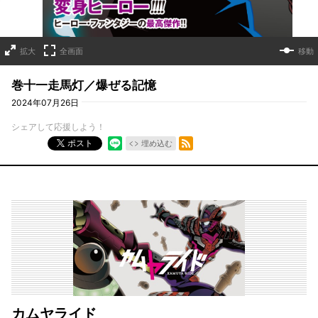
拡大
全画面
移動
巻十一走馬灯／爆ぜる記憶
2024年07月26日
シェアして応援しよう！
RSSフィード
ポスト
埋め込む
カムヤライド