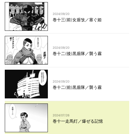
2024/09/20
巻十三(前)女盾攷／塞ぐ姫
2024/09/20
巻十二(後)黒盾隊／襲う霧
2024/09/20
巻十二(前)黒盾隊／襲う霧
2024/07/26
巻十一走馬灯／爆ぜる記憶