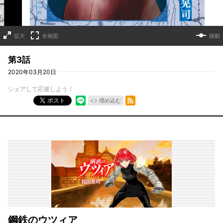
拡大
全画面
移動
第3話
2020年03月20日
シェアして応援しよう！
RSSフィード
ポスト
埋め込む
鋼鉄のウツィア