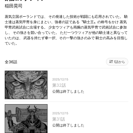
稲田晃司
蒸気立国ポーランドでは、 その発達した技術が戦闘にも応用されていた。 騎
士達は蒸気甲冑を身にまとい、強者の証である〝騎士王〟の称号をかけ 蒸気
甲冑武術試合に出場する。 少女ウツィアも両腕の蒸気甲冑で武術試合に参加
し、 その強さを競い合っていた。 ただ一つウツィアが他の騎士達と異なって
いたのは、 武器を持たず拳一択、その一撃の強さのみで 騎士の高みを目指し
ていた。
全36話
1話から
2025/12/15
第32話
公開は終了しました
2025/12/15
第31話
公開は終了しました