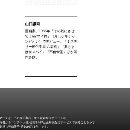
山口譲司
漫画家。1986年『その気にさせ
てよmyマイ舞』（月刊少年チャ
ンピオン）でデビュー。『ミステ
リー民俗学者 八雲樹』『奥さま
は女スパイ』『不倫食堂』ほか著
作多数。
Jマークは、この電子書店・電子書籍配信サービスが、
権者からコンテンツ使用許諾を得た正規版配信サービスであることを示す
商標（登録番号 第6091713号）です。