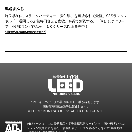
馬路まんじ
埼玉県在住。Aランクパーティー「愛知県」を追放されて覚醒、SSSランクス
キル『一週間しゃぶ葉毎日食える食欲』を得て無双する。 「※しゃぶパワー
で、小説&マンガ作品ッ、１０シリーズ以上発売中！」
https://x.com/mazomanzi
LEED
このサイトのデータの著作権はLEED社が保有します。
無断複製転載放送等は禁止します。
© LEED PUBLISHING Co., Ltd. ALL RIGHTS RESERVED.
ABJマークは、この電子書店・電子書籍配信サービスが、
著作権者からコ
ンテンツ使用許諾を得た正規版配信サービスであることを示す
登録商標