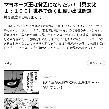
マヨネーズ王は貧乏になりたい！【男女比
１：１００】世界で逝く勘違い出世街道
神影龍之介/馬路まんじ
"「あなたのようなザコ男の子に冒険者は無理。消えるといい」 「そっすね、
帰ります」 「えっ……！？」 前世では能力もないのに社長を押し付けられ、
最後は惨めに殺された前世を思い出したアズ・ラエル。彼は速攻で冒険者に
なる夢を諦めた。「無能は日銭だけ稼いでいればいいのだ」。トラブルに巻
き込まれたくない…ひっそりと暮らそう…彼は弁当屋だった前世の知識を活か
して『マヨネーズ』を売り始めたのだが……そこには思わぬ大ヒットが！？"
全4話
1話から
2026/07/10
第04話 敵組織撃退&売上爆発RTA（※
望んでない！）
2026/06/05