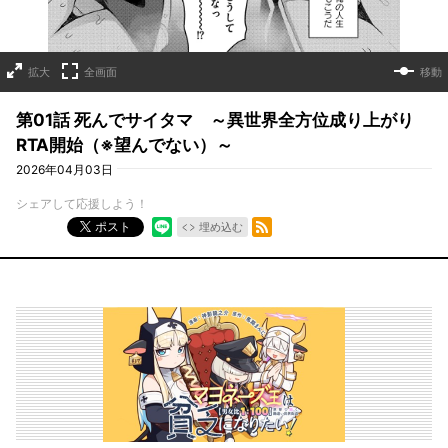
拡大
全画面
移動
第01話 死んでサイタマ ～異世界全方位成り上がり
RTA開始（※望んでない）～
2026年04月03日
シェアして応援しよう！
RSSフィード
ポスト
埋め込む