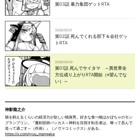
第03話 暴力集団ゲットRTA
2026/05/01
第02話 死んでくれる部下＆会社ゲッ
トRTA
2026/04/03
第01話 死んでサイタマ ～異世界全
方位成り上がりRTA開始（※望んでな
い）～
神影龍之介
猫を飼えるくらいの経済力が欲しい独身男。好きな食べ物はかぼちゃのモン
ブランプリン。『魔剣技師バッカス～神剣を目指す転生者は、喰って呑んで
造って過ごす～（作画）』（ノヴァコミックス）がある。
https://x.com/ryuu_mangaka