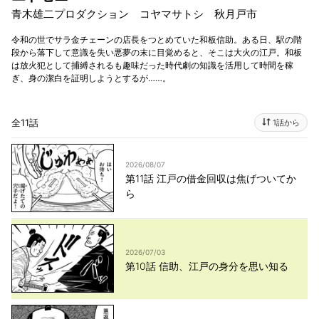
青木雄二プロダクション コヤマサトシ 秋月戸市
令和の世でサラ金チェーンの店長をつとめていた和板信助。ある日、駅の階
段から落下して意識を失い悪夢の末に目覚めると、そこは大火の江戸。和板
は放火犯として捕縛されるも趣味だった時代劇の知識を活用して時間を稼
ぎ、身の潔白を証明しようとするが……。
全11話
1話から
2026/08/07
第11話 江戸の借金回収は焦げついてか
ら
2026/07/03
第10話 信助、江戸の身分を思い知る