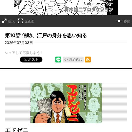
拡大
全画面
移動
第10話 信助、江戸の身分を思い知る
2026年07月03日
シェアして応援しよう！
シェア
RSSフィード
ポスト
埋め込む
エドゼニ