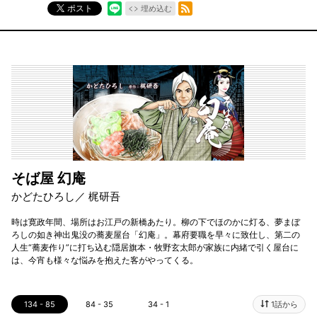
RSSフィード
ポスト
埋め込む
そば屋 幻庵
かどたひろし／ 梶研吾
時は寛政年間、場所はお江戸の新橋あたり。柳の下でほのかに灯る、夢まぼ
ろしの如き神出鬼没の蕎麦屋台「幻庵」。幕府要職を早々に致仕し、第二の
人生“蕎麦作り”に打ち込む隠居旗本・牧野玄太郎が家族に内緒で引く屋台に
は、今宵も様々な悩みを抱えた客がやってくる。
134 - 85
84 - 35
34 - 1
1話から