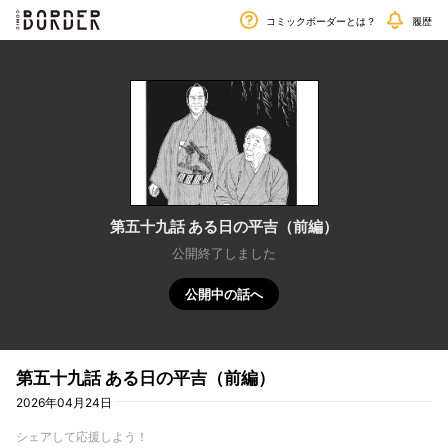
毎週金曜日更新!!
border
コミックボーダーとは？
履歴
第五十九話 ある日の平吉（前編）
公開終了しました
公開中の話へ
第五十九話 ある日の平吉（前編）
2026年04月24日
シェアして応援しよう！