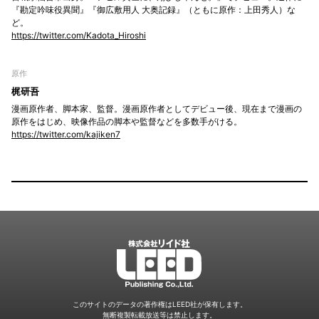
『勘定吟味役異聞』『御広敷用人 大奥記録』（ともに原作：上田秀人）な
ど。
https://twitter.com/Kadota_Hiroshi
原作
梶研吾
漫画原作者、脚本家、監督。漫画原作者としてデビュー後、現在まで漫画の
原作をはじめ、映像作品の脚本や監督などを多数手がける。
https://twitter.com/kajiken7
LEED
このサイトのデータの著作権はLEED社が保有します。
無断複製転載放送等は禁止します。