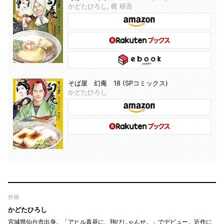
かどたひろし, 梶 研吾
そば屋 幻庵 18 (SPコミックス)
かどたひろし
作画
かどたひろし
宮城県仙台市出身。「アヒル真昼に、翔びしゃんせ。」でデビュー。近作に