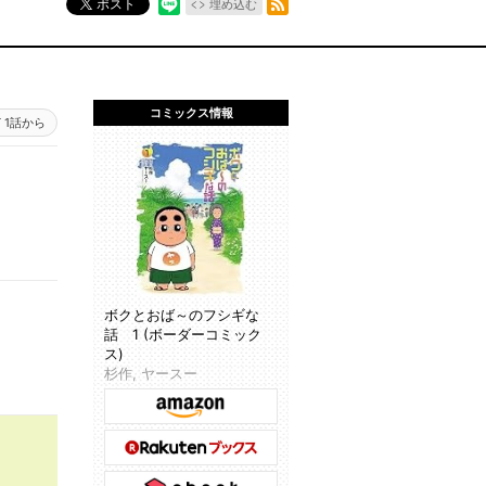
ポスト
埋め込む
コミックス情報
1話から
ボクとおば～のフシギな
話 1 (ボーダーコミック
ス)
杉作, ヤースー