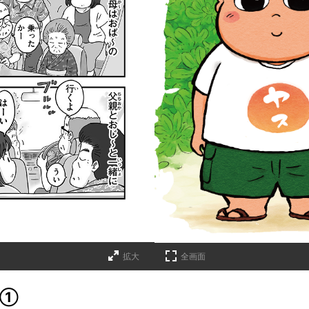
詳細ページへのリンク
拡大
全画面
の①