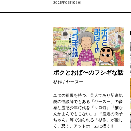
2026年06月05日
ボクとおば〜のフシギな話
杉作 / ヤースー
ユタの祖母を持つ、芸人であり新進気
鋭の怪談師でもある「ヤースー」の多
感な霊感少年時代を『クロ號』『猫な
んかよんでもこない。』『漁港の肉子
ちゃん』等で知られる「杉作」が優し
く、恐く、アットホームに描く!!