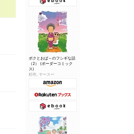
ボクとおば～のフシギな話
（2） (ボーダーコミック
ス)
杉作, ヤースー