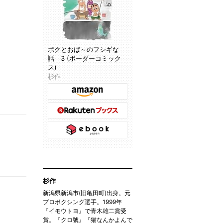
ボクとおば～のフシギな
話 3 (ボーダーコミック
ス)
杉作
杉作
新潟県新潟市(旧亀田町)出身。元
プロボクシング選手。1999年
『イモウトヨ』で青木雄二賞受
賞。『クロ號』『猫なんかよんで