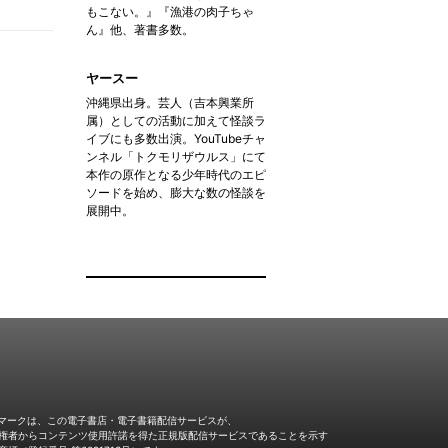
もこない。』『漁港の肉子ちゃ
ん』他、著書多数。
ヤースー
沖縄県出身。芸人（吉本興業所
属）としての活動に加えて怪談ラ
イブにも多数出演。YouTubeチャ
ンネル「トクモリザウルス」にて
本作の原作となる少年時代のエピ
ソードを始め、膨大な数の怪談を
展開中。
Jマークは、この電子書店・電子書籍配信サービスが、
権者からコンテンツ使用許諾を得た正規版配信サービスであることを示す