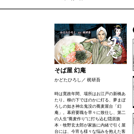
そば屋 幻庵
かどたひろし／ 梶研吾
時は寛政年間、場所はお江戸の新橋あ
たり。柳の下でほのかに灯る、夢まぼ
ろしの如き神出鬼没の蕎麦屋台「幻
庵」。幕府要職を早々に致仕し、第二
の人生“蕎麦作り”に打ち込む隠居旗
本・牧野玄太郎が家族に内緒で引く屋
台には、今宵も様々な悩みを抱えた客