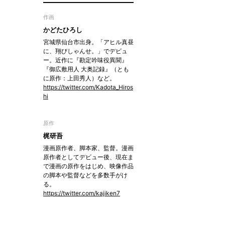
作画
かどたひろし
宮城県仙台市出身。「アヒル真昼
に、翔びしゃんせ。」でデビュ
ー。近作に『勘定吟味役異聞』
『御広敷用人 大奥記録』（とも
に原作：上田秀人）など。
https://twitter.com/Kadota_Hiros
hi
原作
梶研吾
漫画原作者、脚本家、監督。漫画
原作者としてデビュー後、現在ま
で漫画の原作をはじめ、映像作品
の脚本や監督などを多数手がけ
る。
https://twitter.com/kajiken7