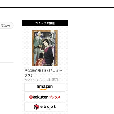
コミックス情報
1話から
そば屋幻庵 (1) (SPコミッ
クス)
かどた ひろし, 梶 研吾