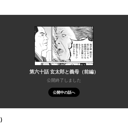
第六十話 玄太郎と義母（前編）
公開終了しました
公開中の話へ
）