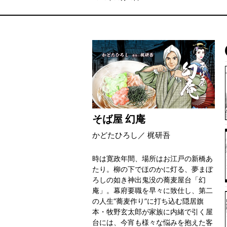
そば屋 幻庵
かどたひろし／ 梶研吾
時は寛政年間、場所はお江戸の新橋あ
たり。柳の下でほのかに灯る、夢まぼ
ろしの如き神出鬼没の蕎麦屋台「幻
庵」。幕府要職を早々に致仕し、第二
の人生“蕎麦作り”に打ち込む隠居旗
本・牧野玄太郎が家族に内緒で引く屋
台には、今宵も様々な悩みを抱えた客