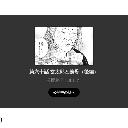
第六十話 玄太郎と義母（後編）
公開終了しました
公開中の話へ
）