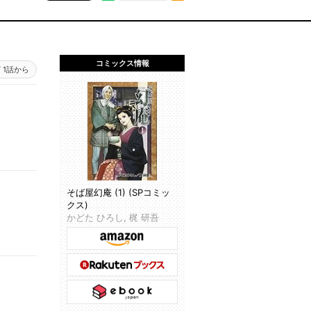
コミックス情報
1話から
そば屋幻庵 (1) (SPコミッ
クス)
かどた ひろし, 梶 研吾