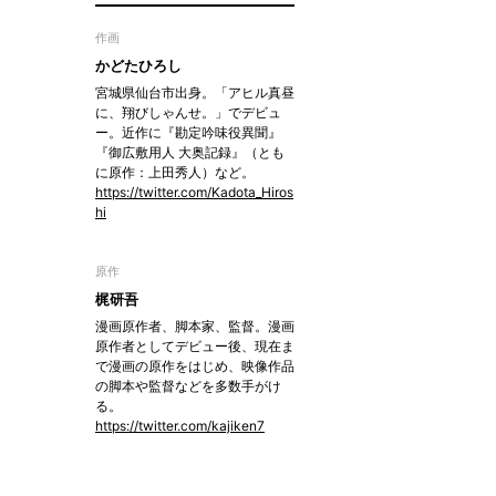
作画
かどたひろし
宮城県仙台市出身。「アヒル真昼
に、翔びしゃんせ。」でデビュ
ー。近作に『勘定吟味役異聞』
『御広敷用人 大奥記録』（とも
に原作：上田秀人）など。
https://twitter.com/Kadota_Hiros
hi
原作
梶研吾
漫画原作者、脚本家、監督。漫画
原作者としてデビュー後、現在ま
で漫画の原作をはじめ、映像作品
の脚本や監督などを多数手がけ
る。
https://twitter.com/kajiken7