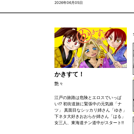
2026年06月05日
かきすて！
艶々
江戸の旅路は危険とエロスでいっぱ
い!? 初街道旅に緊張中の元気娘「ナ
ツ」 真面目なシッカリ姉さん「ゆき」
下ネタ大好きおおらか姉さん「はる」
女三人、東海道チン道中がスタート!!