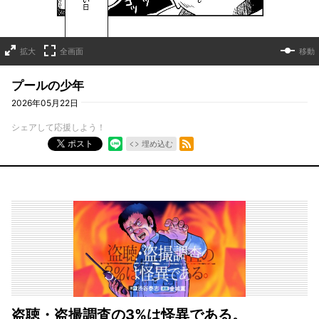
拡大
全画面
移動
プールの少年
2026年05月22日
シェアして応援しよう！
RSSフィード
ポスト
埋め込む
盗聴・盗撮調査の3%は怪異である。