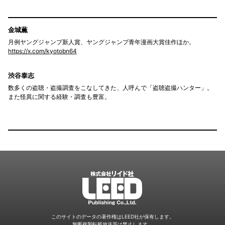
金城薫
月例ヤングジャンプ新人賞、ヤングジャンプ青年漫画大賞佳作ほか。
https://x.com/kyotobn64
渋谷泰志
数多くの盗聴・盗撮調査をこなしてきた、人呼んで「盗聴盗撮ハンター」。
また怪異に関する経験・調査も豊富。
LEED
このサイトのデータの著作権はLEED社が保有します。
無断複製転載放送等は禁止します。