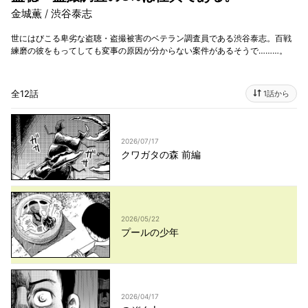
金城薫 / 渋谷泰志
世にはびこる卑劣な盗聴・盗撮被害のベテラン調査員である渋谷泰志。百戦
練磨の彼をもってしても変事の原因が分からない案件があるそうで………。
全12話
1話から
2026/07/17
クワガタの森 前編
2026/05/22
プールの少年
2026/04/17