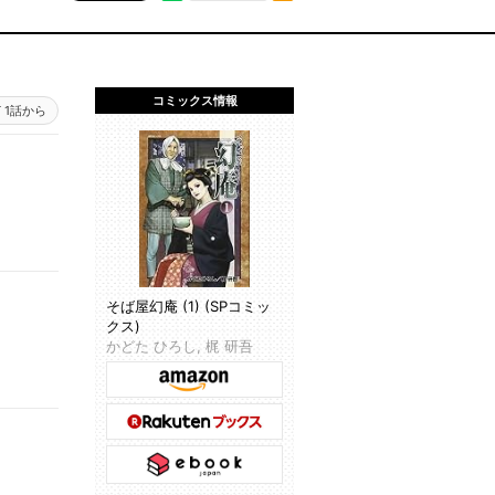
コミックス情報
1話から
そば屋幻庵 (1) (SPコミッ
クス)
かどた ひろし, 梶 研吾