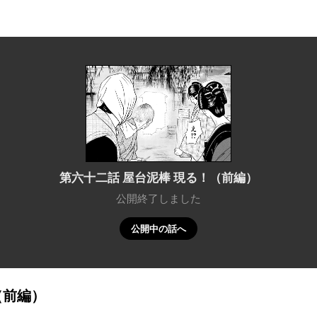
第六十二話 屋台泥棒 現る！（前編）
公開終了しました
公開中の話へ
（前編）