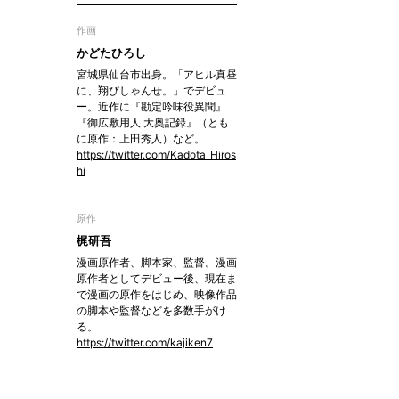
作画
かどたひろし
宮城県仙台市出身。「アヒル真昼
に、翔びしゃんせ。」でデビュ
ー。近作に『勘定吟味役異聞』
『御広敷用人 大奥記録』（とも
に原作：上田秀人）など。
https://twitter.com/Kadota_Hiros
hi
原作
梶研吾
漫画原作者、脚本家、監督。漫画
原作者としてデビュー後、現在ま
で漫画の原作をはじめ、映像作品
の脚本や監督などを多数手がけ
る。
https://twitter.com/kajiken7