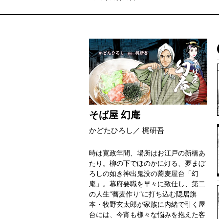
そば屋 幻庵
かどたひろし／ 梶研吾
時は寛政年間、場所はお江戸の新橋あ
たり。柳の下でほのかに灯る、夢まぼ
ろしの如き神出鬼没の蕎麦屋台「幻
庵」。幕府要職を早々に致仕し、第二
の人生“蕎麦作り”に打ち込む隠居旗
本・牧野玄太郎が家族に内緒で引く屋
台には、今宵も様々な悩みを抱えた客