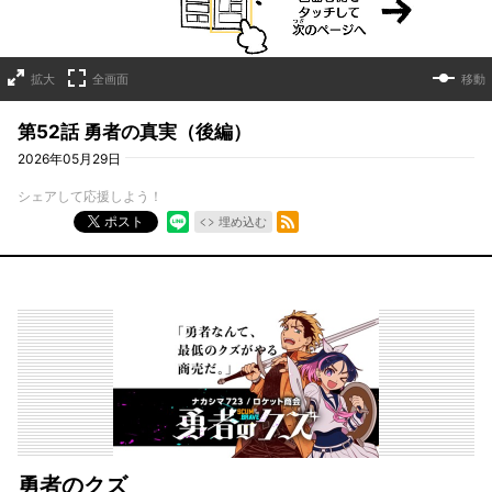
拡大
全画面
移動
第52話 勇者の真実（後編）
2026年05月29日
シェアして応援しよう！
RSSフィード
ポスト
埋め込む
勇者のクズ