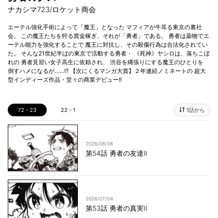
ナカシマ723/ロケット商会
エーテル強化手術によって「魔王」となった マフィアが牛耳る東京の裏社
会。 この魔王たちを狩る賞金稼ぎ、それが「勇者」である。 勇者は薬物でエ
ーテル能力を強化することで 魔王に対抗し、その殺傷行為は合法化されてい
た。 そんな21世紀半ばの東京で活動する勇者・ 《死神》ヤシロは、落ちこぼ
れの 勇者見習い女子高生に依頼され、 渋谷を縄張りにする魔王のひとりを
倒すハメになるが……!? 【次にくるマンガ大賞】２年連続ノミネートの 超大
型インディーズ作品・堂々の商業デビュー!!
72 - 23
22 - 1
1話から
2026/08/08
第54話 勇者の友達Ⅱ
2026/07/04
第53話 勇者の真実Ⅱ