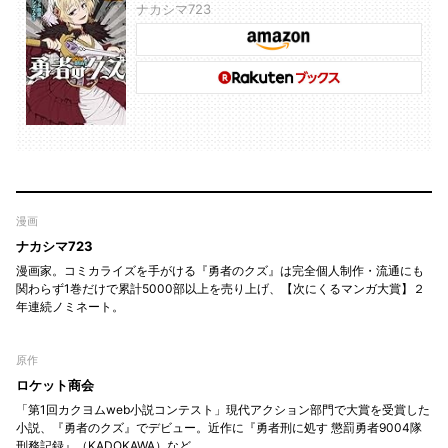
ナカシマ723
漫画
ナカシマ723
漫画家。コミカライズを手がける『勇者のクズ』は完全個人制作・流通にも
関わらず1巻だけで累計5000部以上を売り上げ、【次にくるマンガ大賞】２
年連続ノミネート。
原作
ロケット商会
「第1回カクヨムweb小説コンテスト」現代アクション部門で大賞を受賞した
小説、『勇者のクズ』でデビュー。近作に『勇者刑に処す 懲罰勇者9004隊
刑務記録』（KADOKAWA）など。