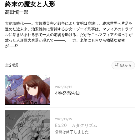
終末の魔女と人形
髙田慎一郎
大崩壊時代――。大規模災害と戦争により文明は崩壊し、終末世界へ片足を
進めた近未来。治安維持に奮闘する少女・ゾーイ刑事は、マフィアのトラブ
ルに巻き込まれる形で一人の老婆を助ける。だがそこへマフィアの追っ手が
放った人形巨大兵器が現れて―――。一方、老婆にも何やら物騒な秘密
が……!?
全24話
1話から
2025/09/12
4巻発売告知
2025/12/15
Ep.20 カタクリズム
公開は終了しました