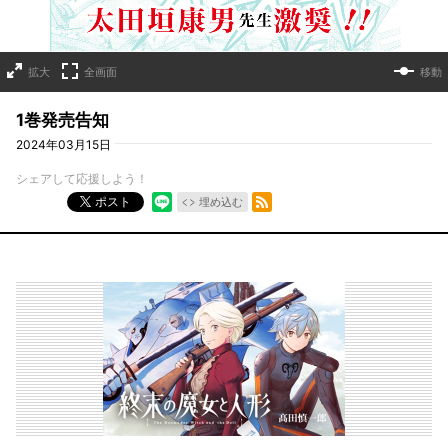
拡大
全画面
移動
1巻発売告知
2024年03月15日
シェアして応援しよう！
RSSフィード
ポスト
埋め込む