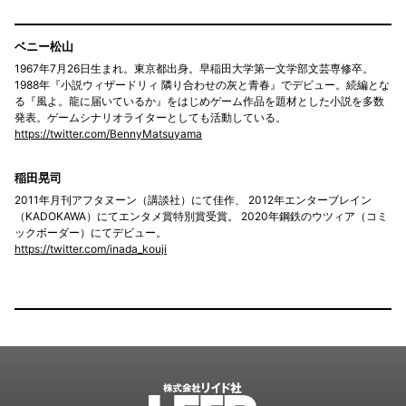
ベニー松山
1967年7月26日生まれ。東京都出身。早稲田大学第一文学部文芸専修卒。
1988年『小説ウィザードリィ 隣り合わせの灰と青春』でデビュー。続編とな
る『風よ。龍に届いているか』をはじめゲーム作品を題材とした小説を多数
発表。ゲームシナリオライターとしても活動している。
https://twitter.com/BennyMatsuyama
稲田晃司
2011年月刊アフタヌーン（講談社）にて佳作、 2012年エンターブレイン
（KADOKAWA）にてエンタメ賞特別賞受賞。 2020年鋼鉄のウツィア（コミ
ックボーダー）にてデビュー。
https://twitter.com/inada_kouji
LEED