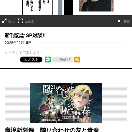
拡大
全画面
移動
新刊記念 SP対談!!
2025年12月15日
シェアして応援しよう！
RSSフィード
ポスト
埋め込む
魔境斬刻録 隣り合わせの灰と青春