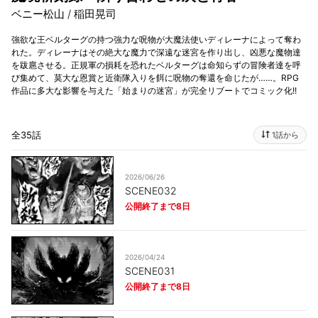
ベニー松山 / 稲田晃司
強欲な王ベルターグの持つ強力な呪物が大魔法使いディレーナによって奪わ
れた。ディレーナはその絶大な魔力で深遠な迷宮を作り出し、凶悪な魔物達
を跋扈させる。正規軍の損耗を恐れたベルターグは命知らずの冒険者達を呼
び集めて、莫大な恩賞と近衛隊入りを餌に呪物の奪還を命じたが……。RPG
作品に多大な影響を与えた「始まりの迷宮」が完全リブートでコミック化!!
全35話
1話から
2026/06/26
SCENE032
公開終了まで8日
2026/04/24
SCENE031
公開終了まで8日