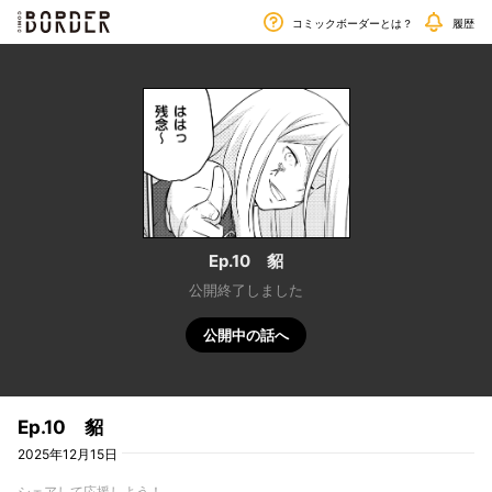
毎週金曜日更新!!
border
コミックボーダーとは？
履歴
Ep.10 貂
公開終了しました
公開中の話へ
Ep.10 貂
2025年12月15日
シェアして応援しよう！