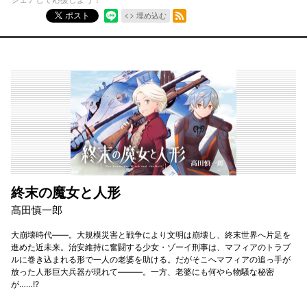
RSSフィード
ポスト
埋め込む
終末の魔女と人形
髙田慎一郎
大崩壊時代――。大規模災害と戦争により文明は崩壊し、終末世界へ片足を
進めた近未来。治安維持に奮闘する少女・ゾーイ刑事は、マフィアのトラブ
ルに巻き込まれる形で一人の老婆を助ける。だがそこへマフィアの追っ手が
放った人形巨大兵器が現れて―――。一方、老婆にも何やら物騒な秘密
が……!?