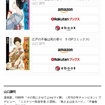
山口 譲司
江戸の不倫は死の香り 5 (SPコミックス)
山口 譲司
山口譲司
漫画家。1986年『その気にさせてよmyマイ舞』（月刊少年チャンピオン）で
デビュー。『ミステリー民俗学者 八雲樹』『奥さまは女スパイ』『不倫食