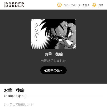
毎週金曜日更新!!
border
コミックボーダーとは？
履歴
お華 後編
公開終了しました
公開中の話へ
お華 後編
2026年03月13日
シェアして応援しよう！