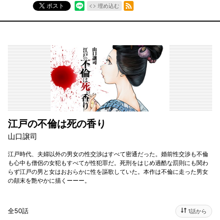
RSSフィード
ポスト
埋め込む
江戸の不倫は死の香り
山口譲司
江戸時代、夫婦以外の男女の性交渉はすべて密通だった。婚前性交渉も不倫
も心中も僧侶の女犯もすべてが性犯罪だ。死刑をはじめ過酷な罰則にも関わ
らず江戸の男と女はおおらかに性を謳歌していた。本作は不倫に走った男女
の顛末を艶やかに描くーーー。
全50話
1話から