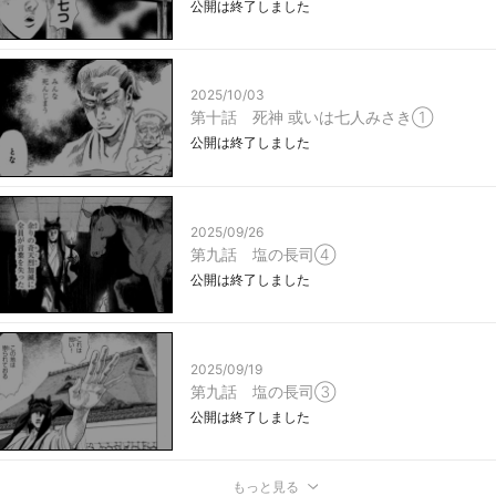
公開は終了しました
2025/10/03
第十話 死神 或いは七人みさき①
公開は終了しました
2025/09/26
第九話 塩の長司④
公開は終了しました
2025/09/19
第九話 塩の長司③
公開は終了しました
もっと見る