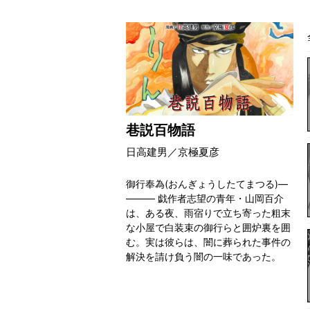
巷説百物語
日高建男／京極夏彦
御行奉為(おんぎょうしたてまつる)―
――― 戯作者志望の青年・山岡百介
は、ある夜、雨宿りで立ち寄った粗末
な小屋で白装束の御行らと囲炉裏を囲
む。実は彼らは、闇に葬られた事件の
解決を請け負う闇の一味であった。