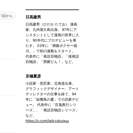
1話から
日高建男
日高建男（ひだか たてお） 漫画
家。九州屋久島出身。 87年にア
シスタントとして漫画の世界に入
り、90年代にプロデビューを果
たす。 02年に「満腹ボクサー徳
川。」で初の連載をスタート。
代表作に「巷説百物語」「後巷説
百物語」「西郷どん！」など。
京極夏彦
小説家・意匠家。北海道出身。
グラフィックデザイナー、アート
ディレクターの仕事を経て、94
年に「姑獲鳥の夏」で小説家デビ
ュー。 代表作に「百鬼夜行シリ
ーズ」、「巷説百物語シリーズ」
など。
https://x.com/taikyokuguu