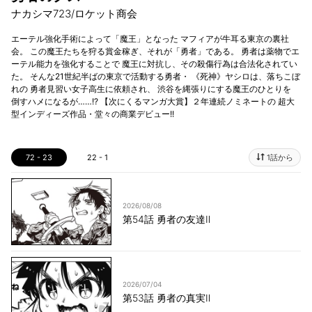
ナカシマ723/ロケット商会
エーテル強化手術によって「魔王」となった マフィアが牛耳る東京の裏社
会。 この魔王たちを狩る賞金稼ぎ、それが「勇者」である。 勇者は薬物でエ
ーテル能力を強化することで 魔王に対抗し、その殺傷行為は合法化されてい
た。 そんな21世紀半ばの東京で活動する勇者・ 《死神》ヤシロは、落ちこぼ
れの 勇者見習い女子高生に依頼され、 渋谷を縄張りにする魔王のひとりを
倒すハメになるが……!? 【次にくるマンガ大賞】２年連続ノミネートの 超大
型インディーズ作品・堂々の商業デビュー!!
72 - 23
22 - 1
1話から
2026/08/08
第54話 勇者の友達Ⅱ
2026/07/04
第53話 勇者の真実Ⅱ