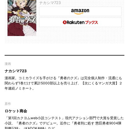
ナカシマ723
漫画
ナカシマ723
漫画家。コミカライズを手がける『勇者のクズ』は完全個人制作・流通にも
関わらず1巻だけで累計5000部以上を売り上げ、【次にくるマンガ大賞】２
年連続ノミネート。
原作
ロケット商会
「第1回カクヨムweb小説コンテスト」現代アクション部門で大賞を受賞した
小説、『勇者のクズ』でデビュー。近作に『勇者刑に処す 懲罰勇者9004隊
刑務記録』（KADOKAWA）など。