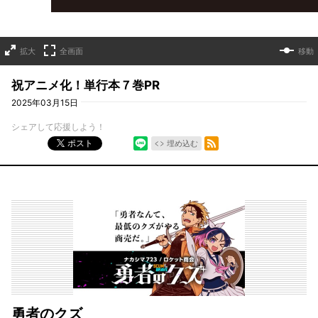
拡大
全画面
移動
祝アニメ化！単行本７巻PR
2025年03月15日
シェアして応援しよう！
シェア
RSSフィード
ポスト
埋め込む
勇者のクズ