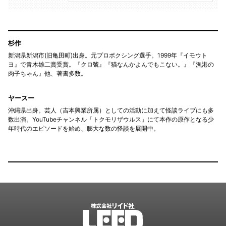
杉作
新潟県新潟市(旧亀田町)出身。元プロボクシング選手。1999年『イモウト
ヨ』で青木雄二賞受賞。『クロ號』『猫なんかよんでもこない。』『漁港の
肉子ちゃん』他、著書多数。
ヤースー
沖縄県出身。芸人（吉本興業所属）としての活動に加えて怪談ライブにも多
数出演。YouTubeチャンネル「トクモリザウルス」にて本作の原作となる少
年時代のエピソードを始め、膨大な数の怪談を展開中。
LEED