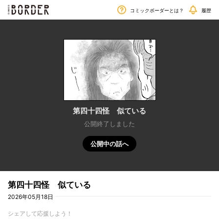
毎週金曜日更新!!
border
コミックボーダーとは？
履歴
第四十四怪 似ている
公開終了しました
公開中の話へ
第四十四怪 似ている
2026年05月18日
シェアして応援しよう！