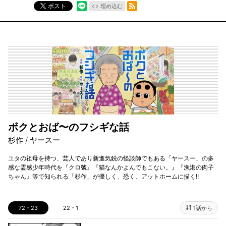
RSSフィード
ポスト
埋め込む
ボクとおば〜のフシギな話
杉作 / ヤースー
ユタの祖母を持つ、芸人であり新進気鋭の怪談師でもある「ヤースー」の多
感な霊感少年時代を『クロ號』『猫なんかよんでもこない。』『漁港の肉子
ちゃん』等で知られる「杉作」が優しく、恐く、アットホームに描く!!
72 - 23
22 - 1
1話から