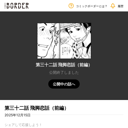
毎週金曜日更新!!
border
コミックボーダーとは？
履歴
第三十二話 飛脚恋話（前編）
公開終了しました
公開中の話へ
第三十二話 飛脚恋話（前編）
2025年12月15日
シェアして応援しよう！