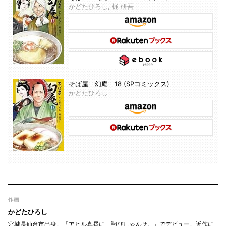
かどたひろし, 梶 研吾
そば屋 幻庵 18 (SPコミックス)
かどたひろし
作画
かどたひろし
宮城県仙台市出身。「アヒル真昼に、翔びしゃんせ。」でデビュー。近作に