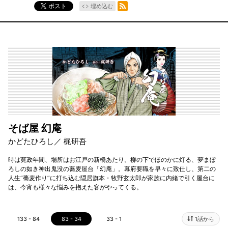
RSSフィード
ポスト
埋め込む
そば屋 幻庵
かどたひろし／ 梶研吾
時は寛政年間、場所はお江戸の新橋あたり。柳の下でほのかに灯る、夢まぼ
ろしの如き神出鬼没の蕎麦屋台「幻庵」。幕府要職を早々に致仕し、第二の
人生“蕎麦作り”に打ち込む隠居旗本・牧野玄太郎が家族に内緒で引く屋台に
は、今宵も様々な悩みを抱えた客がやってくる。
133 - 84
83 - 34
33 - 1
1話から