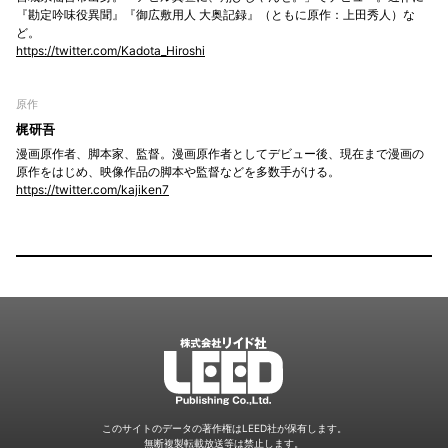
『勘定吟味役異聞』『御広敷用人 大奥記録』（ともに原作：上田秀人）な
ど。
https://twitter.com/Kadota_Hiroshi
原作
梶研吾
漫画原作者、脚本家、監督。漫画原作者としてデビュー後、現在まで漫画の
原作をはじめ、映像作品の脚本や監督などを多数手がける。
https://twitter.com/kajiken7
LEED
このサイトのデータの著作権はLEED社が保有します。
無断複製転載放送等は禁止します。