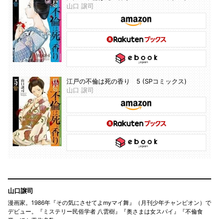
山口 譲司
江戸の不倫は死の香り 5 (SPコミックス)
山口 譲司
山口譲司
漫画家。1986年『その気にさせてよmyマイ舞』（月刊少年チャンピオン）で
デビュー。『ミステリー民俗学者 八雲樹』『奥さまは女スパイ』『不倫食