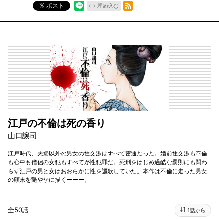
RSSフィード
ポスト
埋め込む
江戸の不倫は死の香り
山口譲司
江戸時代、夫婦以外の男女の性交渉はすべて密通だった。婚前性交渉も不倫
も心中も僧侶の女犯もすべてが性犯罪だ。死刑をはじめ過酷な罰則にも関わ
らず江戸の男と女はおおらかに性を謳歌していた。本作は不倫に走った男女
の顛末を艶やかに描くーーー。
全50話
1話から