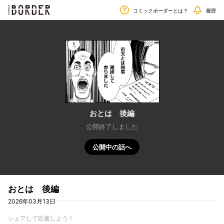
毎週金曜日更新!!
border
コミックボーダーとは？
履歴
おとは 後編
公開終了しました
公開中の話へ
おとは 後編
2026年03月13日
シェアして応援しよう！