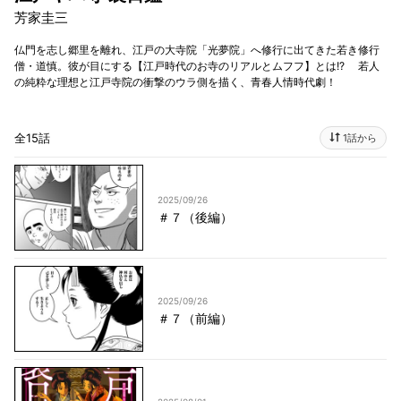
芳家圭三
仏門を志し郷里を離れ、江戸の大寺院「光夢院」へ修行に出てきた若き修行
僧・道慎。彼が目にする【江戸時代のお寺のリアルとムフフ】とは!? 若人
の純粋な理想と江戸寺院の衝撃のウラ側を描く、青春人情時代劇！
全15話
1話から
2025/09/26
＃７（後編）
2025/09/26
＃７（前編）