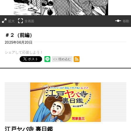
拡大
全画面
移動
＃２（前編）
2025年06月20日
シェアして応援しよう！
RSSフィード
ポスト
埋め込む
江戸ヤバ寺 裏日鑑