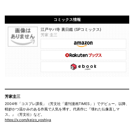
コミックス情報
江戸ヤバ寺 裏日鑑 (SPコミックス)
芳家 圭三
芳家圭三
2004年「コスプレ課長」（芳文社「週刊漫画TIMES」）でデビュー。以降、
軽妙かつ温かみのある作風で人気を博す。代表作に『壊れた仏像直しマ
ス。』（芳文社）など。
https://x.com/keizo_yoshiya