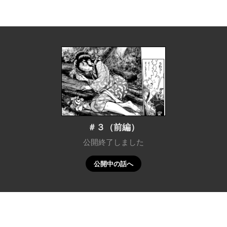
＃３（前編）
公開終了しました
公開中の話へ