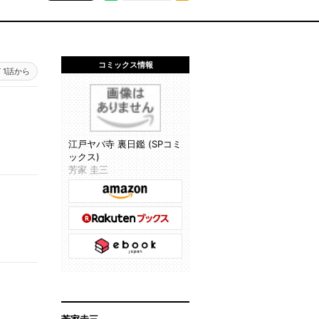
コミックス情報
1話から
江戸ヤバ寺 裏日鑑 (SPコミ
ックス)
芳家 圭三
芳家圭三