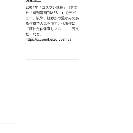
2004年「コスプレ課長」（芳文
社「週刊漫画TIMES」）でデビ
ュー。以降、軽妙かつ温かみのあ
る作風で人気を博す。代表作に
『壊れた仏像直しマス。』（芳文
社）など。
https://x.com/keizo_yoshiya