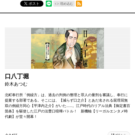
RSSフィード
ポスト
埋め込む
口八丁堀
鈴木あつむ
北町奉行所「例繰方」は、過去の判例の整理と罪人の量刑を審議し、奉行に
提案する部署である。そこには、【減らず口之介】とあだ名される屁理屈無
双の例繰方同心【平津内之介】がいた……。江戸時代のリアル法典【御定書百
箇条】を駆使した江戸の法曹口喧嘩バトル！ 新機軸【リーガルエンタメ時
代劇】が堂々開幕！