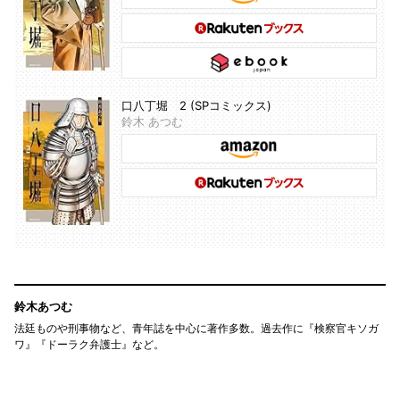
口八丁堀 2 (SPコミックス)
鈴木 あつむ
鈴木あつむ
法廷ものや刑事物など、青年誌を中心に著作多数。過去作に『検察官キソガ
ワ』『ドーラク弁護士』など。