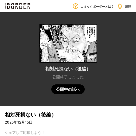
毎週金曜日更新!!
border
コミックボーダーとは？
履歴
相対死損ない（後編）
公開終了しました
公開中の話へ
相対死損ない（後編）
2025年12月15日
シェアして応援しよう！