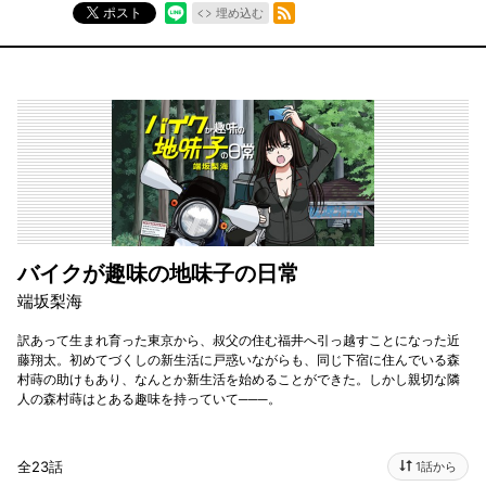
RSSフィード
ポスト
埋め込む
バイクが趣味の地味子の日常
端坂梨海
訳あって生まれ育った東京から、叔父の住む福井へ引っ越すことになった近
藤翔太。初めてづくしの新生活に戸惑いながらも、同じ下宿に住んでいる森
村蒔の助けもあり、なんとか新生活を始めることができた。しかし親切な隣
人の森村蒔はとある趣味を持っていて───。
全23話
1話から