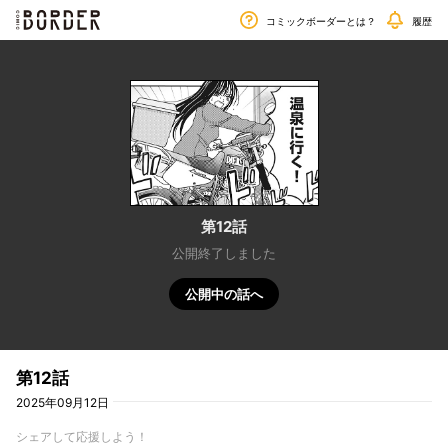
毎週金曜日更新!!
border
コミックボーダーとは？
履歴
第12話
公開終了しました
公開中の話へ
第12話
2025年09月12日
シェアして応援しよう！