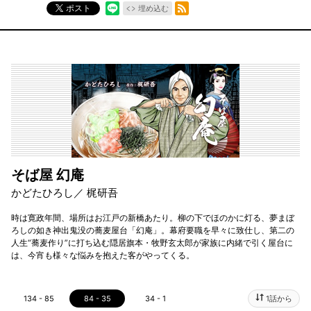
RSSフィード
ポスト
埋め込む
そば屋 幻庵
かどたひろし／ 梶研吾
時は寛政年間、場所はお江戸の新橋あたり。柳の下でほのかに灯る、夢まぼ
ろしの如き神出鬼没の蕎麦屋台「幻庵」。幕府要職を早々に致仕し、第二の
人生“蕎麦作り”に打ち込む隠居旗本・牧野玄太郎が家族に内緒で引く屋台に
は、今宵も様々な悩みを抱えた客がやってくる。
134 - 85
84 - 35
34 - 1
1話から