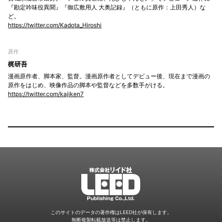
『勘定吟味役異聞』『御広敷用人 大奥記録』（ともに原作：上田秀人）な
ど。
https://twitter.com/Kadota_Hiroshi
原作
梶研吾
漫画原作者、脚本家、監督。漫画原作者としてデビュー後、現在まで漫画の
原作をはじめ、映像作品の脚本や監督などを多数手がける。
https://twitter.com/kajiken7
LEED
このサイトのデータの著作権はLEED社が保有します。
無断複製転載放送等は禁止します。