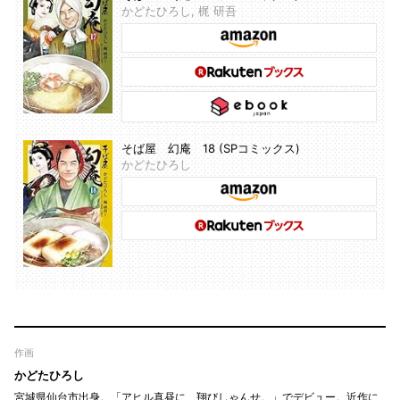
かどたひろし, 梶 研吾
そば屋 幻庵 18 (SPコミックス)
かどたひろし
作画
かどたひろし
宮城県仙台市出身。「アヒル真昼に、翔びしゃんせ。」でデビュー。近作に