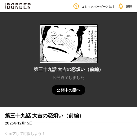
毎週金曜日更新!!
border
コミックボーダーとは？
履歴
第三十九話 大吉の恋煩い（前編）
公開終了しました
公開中の話へ
第三十九話 大吉の恋煩い（前編）
2025年12月15日
シェアして応援しよう！