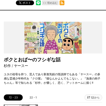
RSSフィード
ポスト
埋め込む
ボクとおば〜のフシギな話
杉作 / ヤースー
ユタの祖母を持つ、芸人であり新進気鋭の怪談師でもある「ヤースー」の多
感な霊感少年時代を『クロ號』『猫なんかよんでもこない。』『漁港の肉子
ちゃん』等で知られる「杉作」が優しく、恐く、アットホームに描く!!
72 - 23
22 - 1
1話から