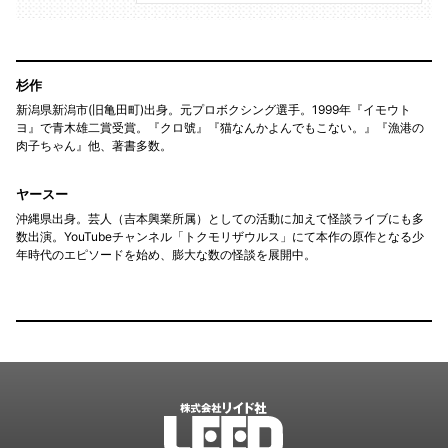
杉作
新潟県新潟市(旧亀田町)出身。元プロボクシング選手。1999年『イモウト
ヨ』で青木雄二賞受賞。『クロ號』『猫なんかよんでもこない。』『漁港の
肉子ちゃん』他、著書多数。
ヤースー
沖縄県出身。芸人（吉本興業所属）としての活動に加えて怪談ライブにも多
数出演。YouTubeチャンネル「トクモリザウルス」にて本作の原作となる少
年時代のエピソードを始め、膨大な数の怪談を展開中。
LEED