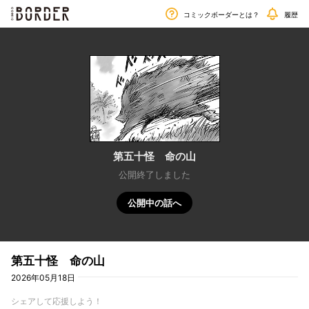
毎週金曜日更新!!
border
コミックボーダーとは？
履歴
第五十怪 命の山
公開終了しました
公開中の話へ
第五十怪 命の山
2026年05月18日
シェアして応援しよう！