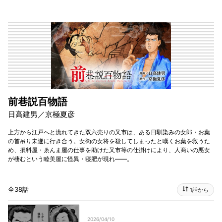
前巷説百物語
日高建男／京極夏彦
上方から江戸へと流れてきた双六売りの又市は、ある日馴染みの女郎・お葉
の首吊り未遂に行き合う。女衒の女将を殺してしまったと嘆くお葉を救うた
め、損料屋・ゑんま屋の仕事を助けた又市等の仕掛けにより、人商いの悪女
が棲むという睦美屋に怪異・寝肥が現れ――。
全38話
1話から
2026/04/10