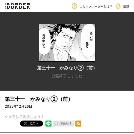
毎週金曜日更新!!
border
コミックボーダーとは？
履歴
第三十一 かみなり②（前）
公開終了しました
第三十一 かみなり②（前）
2025年12月26日
シェアして応援しよう！
RSSフィード
ポスト
埋め込む