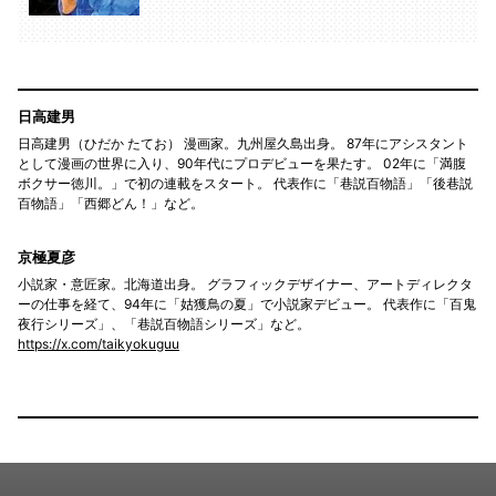
日高建男
日高建男（ひだか たてお） 漫画家。九州屋久島出身。 87年にアシスタント
として漫画の世界に入り、90年代にプロデビューを果たす。 02年に「満腹
ボクサー徳川。」で初の連載をスタート。 代表作に「巷説百物語」「後巷説
百物語」「西郷どん！」など。
京極夏彦
小説家・意匠家。北海道出身。 グラフィックデザイナー、アートディレクタ
ーの仕事を経て、94年に「姑獲鳥の夏」で小説家デビュー。 代表作に「百鬼
夜行シリーズ」、「巷説百物語シリーズ」など。
https://x.com/taikyokuguu