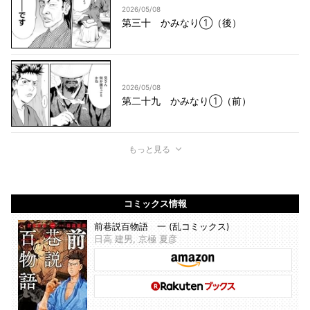
2026/05/08
第三十 かみなり①（後）
2026/05/08
第二十九 かみなり①（前）
もっと見る
コミックス情報
前巷説百物語 一 (乱コミックス)
日高 建男, 京極 夏彦