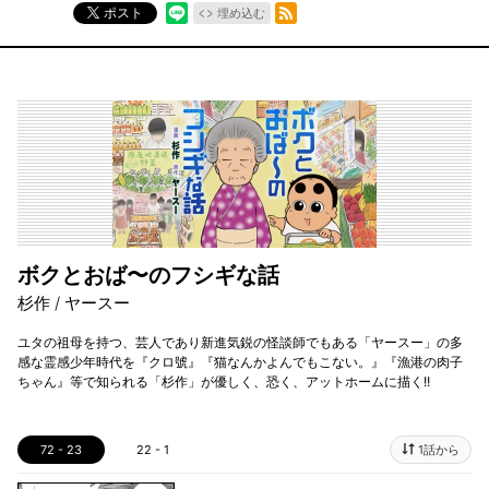
RSSフィード
ポスト
埋め込む
ボクとおば〜のフシギな話
杉作 / ヤースー
ユタの祖母を持つ、芸人であり新進気鋭の怪談師でもある「ヤースー」の多
感な霊感少年時代を『クロ號』『猫なんかよんでもこない。』『漁港の肉子
ちゃん』等で知られる「杉作」が優しく、恐く、アットホームに描く!!
72 - 23
22 - 1
1話から