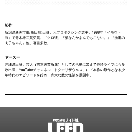
杉作
新潟県新潟市(旧亀田町)出身。元プロボクシング選手。1999年『イモウト
ヨ』で青木雄二賞受賞。『クロ號』『猫なんかよんでもこない。』『漁港の
肉子ちゃん』他、著書多数。
ヤースー
沖縄県出身。芸人（吉本興業所属）としての活動に加えて怪談ライブにも多
数出演。YouTubeチャンネル「トクモリザウルス」にて本作の原作となる少
年時代のエピソードを始め、膨大な数の怪談を展開中。
LEED