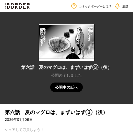
毎週金曜日更新!!
border
コミックボーダーとは？
履歴
第六話 夏のマグロは、まずいはず③（後）
公開終了しました
公開中の話へ
第六話 夏のマグロは、まずいはず③（後）
2026年01月09日
シェアして応援しよう！