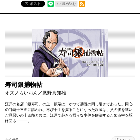
RSSフィード
ポスト
埋め込む
寿司銀捕物帖
オズノらいおん／風野真知雄
江戸の名店「銀寿司」の主・銀蔵は、かつて凄腕の岡っ引きであった。同心
の谷崎十三郎に請われ、再び十手を握ることになった銀蔵は、父の後を継い
だ見習いの十四郎と共に、江戸で起きる様々な事件を解決するため市中を駆
け回る―――。