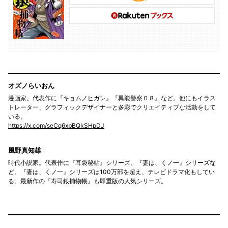
オズノらいおん
漫画家。代表作に『キョムノヒガン』『異能警察０８』など。他にもイラス
トレーター、グラフィックデザイナーと多彩でクリエイティブな活動をして
いる。
https://x.com/seCq6xbBQkSHpDJ
風野真知雄
時代小説家。代表作に『耳袋秘帖』シリーズ、『妻は、くノ一』シリーズな
ど。『妻は、くノ一』シリーズは100万部を超え、テレビドラマ化もしてい
る。最新作の『寿司銀捕物帳』も即重版の人気シリーズ。