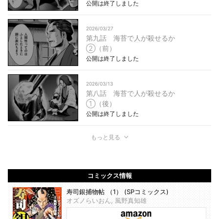
公開は終了しました
2026/03/27
第九話 海苔で人が殺せるか
②（前）
公開は終了しました
2026/03/13
第八話 海苔で人が殺せるか
①（後）
公開は終了しました
もっと見る
コミックス情報
寿司銀捕物帖 （1） (SPコミックス)
オズノらいおん, 風野真知雄