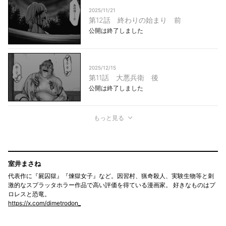
2025/11/21
第12話 終わりの始まり 前
公開は終了しました
2025/12/15
第11話 大悪兵衛 後
公開は終了しました
もっと見る
室井まさね
代表作に『屍囚獄』『煉獄女子』など。因習村、猟奇殺人、実験生物等と刺
激的なスプラッタホラー作品で高い評価を得ている漫画家。 好きなものはプ
ロレスと恐竜。
https://x.com/dimetrodon_