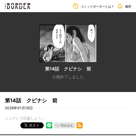
毎週金曜日更新!!
border
コミックボーダーとは？
履歴
第14話 クビナシ 前
公開終了しました
第14話 クビナシ 前
2026年01月16日
シェアして応援しよう！
RSSフィード
ポスト
埋め込む