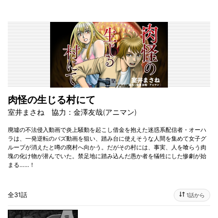
肉怪の生じる村にて
室井まさね 協力：金澤友哉(アニマン)
廃墟の不法侵入動画で炎上騒動を起こし借金を抱えた迷惑系配信者・オーハ
ラは、一発逆転のバズ動画を狙い、踏み台に使えそうな人間を集めて女子グ
ループが消えたと噂の廃村へ向かう。だがその村には、事実、人を喰らう肉
塊の化け物が潜んでいた。禁足地に踏み込んだ愚か者を犠牲にした惨劇が始
まる……！
全31話
1話から