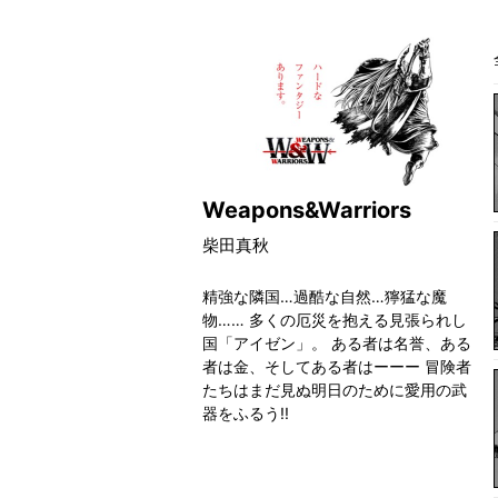
Weapons&Warriors
柴田真秋
精強な隣国…過酷な自然…獰猛な魔
物…… 多くの厄災を抱える見張られし
国「アイゼン」。 ある者は名誉、ある
者は金、そしてある者はーーー 冒険者
たちはまだ見ぬ明日のために愛用の武
器をふるう!!