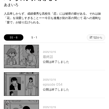
あまいろ
人品卑しからず、成績優秀な高校生「恋」には秘密の癖がある。 それは妹
「花」を溺愛しすぎることーー今日も逢魔が刻の茶の間にて 花への過剰な
「愛で」が繰り広げられる。
55 - 6
5 - 1
1話から
2025/12/15
最終話
公開は終了しました
2025/12/15
episode 054
公開は終了しました
2025/12/15