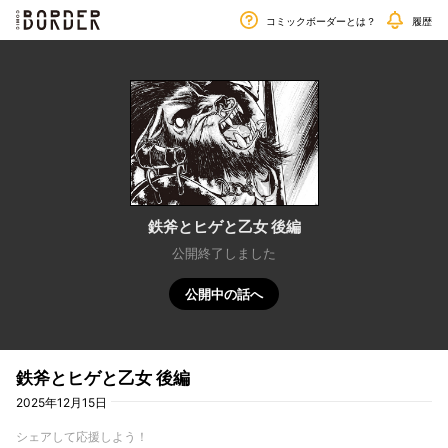
毎週金曜日更新!!
border
コミックボーダーとは？
履歴
鉄斧とヒゲと乙女 後編
公開終了しました
公開中の話へ
鉄斧とヒゲと乙女 後編
2025年12月15日
シェアして応援しよう！