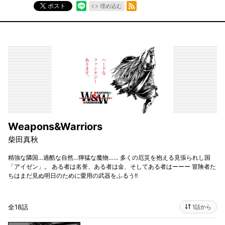
RSSフィード
ポスト
埋め込む
Weapons&Warriors
柴田真秋
精強な隣国…過酷な自然…獰猛な魔物…… 多くの厄災を抱える見張られし国
「アイゼン」。 ある者は名誉、ある者は金、そしてある者はーーー 冒険者た
ちはまだ見ぬ明日のために愛用の武器をふるう!!
全18話
1話から