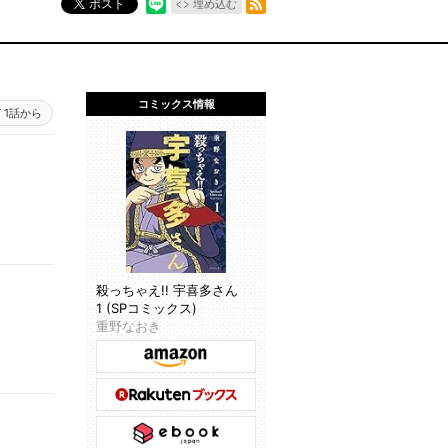
ポスト
埋め込む
コミックス情報
1話から
殺っちゃえ!! 宇喜多さん
1 (SPコミックス)
重野なおき