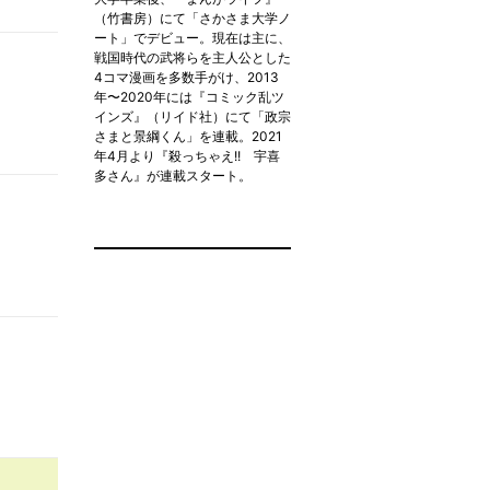
（竹書房）にて「さかさま大学ノ
ート」でデビュー。現在は主に、
戦国時代の武将らを主人公とした
4コマ漫画を多数手がけ、2013
年〜2020年には『コミック乱ツ
インズ』（リイド社）にて「政宗
さまと景綱くん」を連載。2021
年4月より『殺っちゃえ!! 宇喜
多さん』が連載スタート。