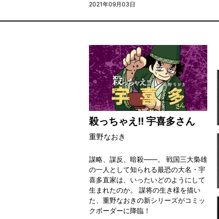
2021年09月03日
殺っちゃえ!! 宇喜多さん
重野なおき
謀略、謀反、暗殺――。 戦国三大梟雄
の一人として知られる最恐の大名・宇
喜多直家は、いったいどのようにして
生まれたのか。 謀将の生き様を描い
た、重野なおきの新シリーズがコミッ
クボーダーに降臨！