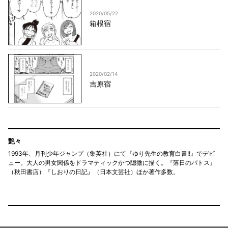
2020/05/22
箱根宿
2020/02/14
吉原宿
艶々
1993年、月刊少年ジャンプ（集英社）にて『ゆり先生の教育白書!!』でデビ
ュー。大人の男女関係をドラマティックかつ隠微に描く。『落日のパトス』
（秋田書店）『しおりの日記』（日本文芸社）ほか著作多数。