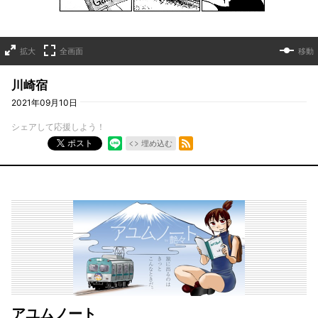
拡大
全画面
移動
川崎宿
2021年09月10日
シェアして応援しよう！
RSSフィード
ポスト
埋め込む
アユムノート