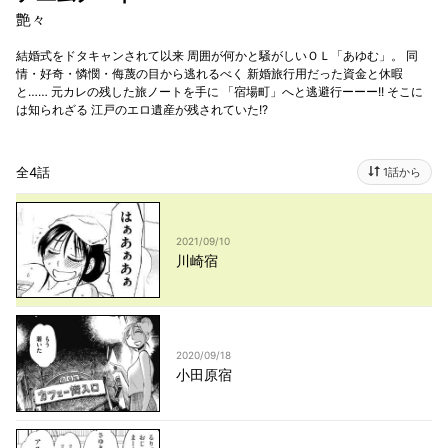
艶々
結婚式をドタキャンされて以来 周囲が何かと騒がしいＯＬ「あゆむ」。 同
情・好奇・憐憫・侮蔑の目から逃れるべく 新婚旅行用だった資金と休暇
と…… 元カレの残した旅ノートを手に 「宿場町」へと逃避行ーーー!! そこに
は知られざる 江戸のエロ遺産が残されていた!?
全4話
1話から
2021/09/10
川崎宿
2020/09/18
小田原宿