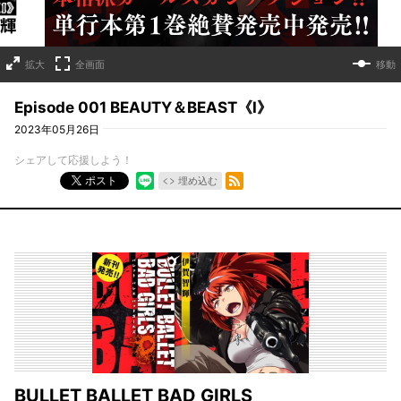
拡大
全画面
移動
Episode 001 BEAUTY＆BEAST《Ⅰ》
2023年05月26日
シェアして応援しよう！
RSSフィード
ポスト
埋め込む
BULLET BALLET BAD GIRLS