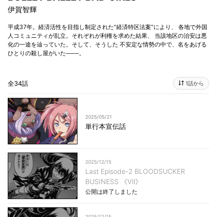
伊賀智輝
平成37年。経済活性を目指し制定された“経済特区法案”により、 各地で外国
人コミュニティが乱立。それぞれが利権を求めた結果、 当該地区の治安は悪
化の一途を辿っていた。そして、そうした 不安定な情勢の中で、名をあげる
ひとりの殺し屋がいた───。
全34話
1話から
2025/05/21
単行本宣伝話
2025/12/15
Last Episode-2 BLOODSUCKER
BUSINESS 《Ⅶ》
公開は終了しました
2025/12/15