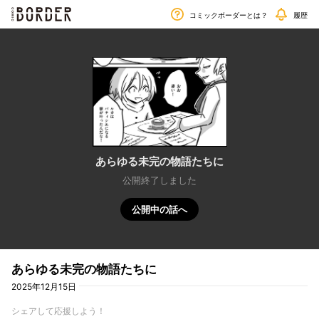
毎週金曜日更新!!
border
コミックボーダーとは？
履歴
あらゆる未完の物語たちに
公開終了しました
公開中の話へ
あらゆる未完の物語たちに
2025年12月15日
シェアして応援しよう！