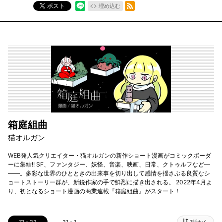
RSSフィード
ポスト
埋め込む
箱庭組曲
猫オルガン
WEB発人気クリエイター・猫オルガンの新作ショート漫画がコミックボーダ
ーに集結!! SF、ファンタジー、妖怪、音楽、映画、日常、クトゥルフなど―
――。多彩な世界のひとときの出来事を切り出して感情を揺さぶる良質なシ
ョートストーリー群が、新鋭作家の手で鮮烈に描き出される。 2022年4月よ
り、初となるショート漫画の商業連載『箱庭組曲』がスタート！
71 - 22
21 - 1
1話から