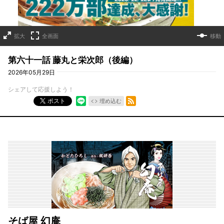
拡大
全画面
移動
第六十一話 藤丸と栄次郎（後編）
2026年05月29日
シェアして応援しよう！
RSSフィード
ポスト
埋め込む
そば屋 幻庵