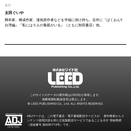
原作
太田ぐいや
脚本家、構成作家、漫画原作者などを半端に掛け持ち。近作に『ばくおん!!
台湾編』『私には５人の毒親がいる』（ともに秋田書店）他。
LEED
このサイトのデータの著作権はLEED社が保有します。
無断複製転載放送等は禁止します。
© LEED PUBLISHING Co., Ltd. ALL RIGHTS RESERVED.
ABJマークは、この電子書店・電子書籍配信サービスが、
著作権者からコ
ンテンツ使用許諾を得た正規版配信サービスであることを示す
登録商標
（登録番号 第6091713号）です。