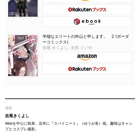
半端なエリートの外山と申します。 2 (ボーダ
ーコミックス)
吉尾 きくよし, 太田 ぐいや
漫画
吉尾きくよし
Webを中心に執筆。近作に『スパイニート』（ゆうが舎）他。趣味はキャン
プとコスプレ撮影。