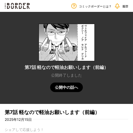
毎週金曜日更新!!
border
コミックボーダーとは？
履歴
第7話 軽なので軽油お願いします（前編）
公開終了しました
公開中の話へ
第7話 軽なので軽油お願いします（前編）
2025年12月15日
シェアして応援しよう！