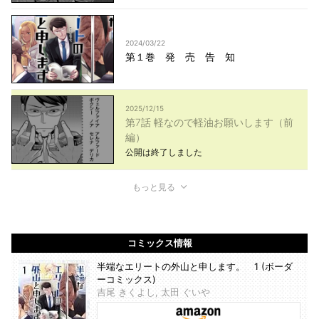
2024/03/22
第１巻 発 売 告 知
2025/12/15
第7話 軽なので軽油お願いします（前
編）
公開は終了しました
もっと見る
コミックス情報
半端なエリートの外山と申します。 1 (ボーダ
ーコミックス)
吉尾 きくよし, 太田 ぐいや