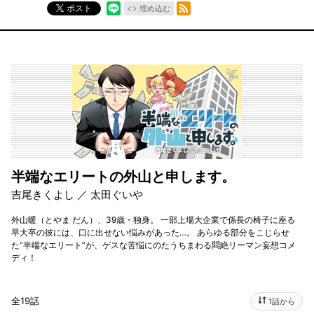
RSSフィード
ポスト
埋め込む
半端なエリートの外山と申します。
吉尾きくよし ／ 太田ぐいや
外山暖（とやま だん）、39歳・独身。 一部上場大企業で係長の椅子に座る
早大卒の彼には、口に出せない悩みがあった…。 あらゆる部分をこじらせ
た“半端なエリート”が、ゲスな苦悩にのたうちまわる悶絶リーマン妄想コメ
ディ！
全19話
1話から