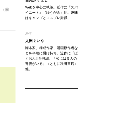
吉尾きくよし
Webを中心に執筆。近作に『スパ
。（前
イニート』（ゆうが舎）他。趣味
はキャンプとコスプレ撮影。
原作
太田ぐいや
脚本家、構成作家、漫画原作者な
どを半端に掛け持ち。近作に『ば
くおん!! 台湾編』『私には５人の
毒親がいる』（ともに秋田書店）
他。