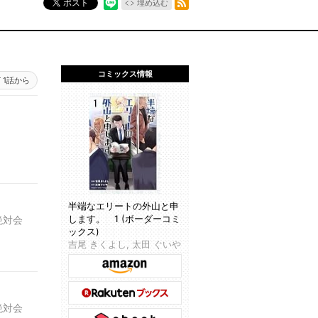
ポスト
埋め込む
コミックス情報
1話から
半端なエリートの外山と申
します。 1 (ボーダーコミ
絶対会
ックス)
吉尾 きくよし, 太田 ぐいや
絶対会