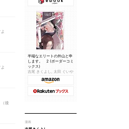
すよ
半端なエリートの外山と申
します。 2 (ボーダーコミ
ックス)
すよ
吉尾 きくよし, 太田 ぐいや
。（後
漫画