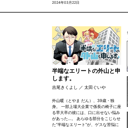
2024年03月22日
半端なエリートの外山と申
します。
吉尾きくよし ／ 太田ぐいや
外山暖（とやま だん）、39歳・独
身。 一部上場大企業で係長の椅子に座
る早大卒の彼には、口に出せない悩み
があった…。 あらゆる部分をこじらせ
た“半端なエリート”が、ゲスな苦悩に